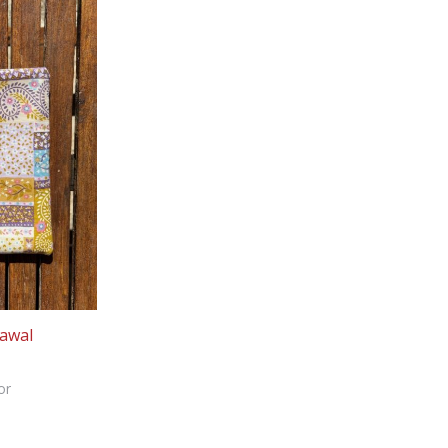
Nawal
or