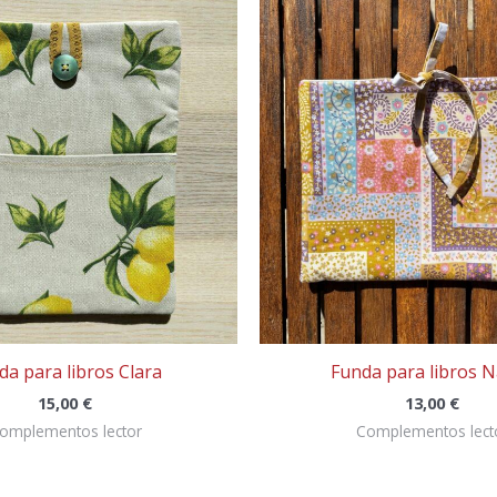
da para libros Clara
Funda para libros 
15,00
€
13,00
€
omplementos lector
Complementos lect