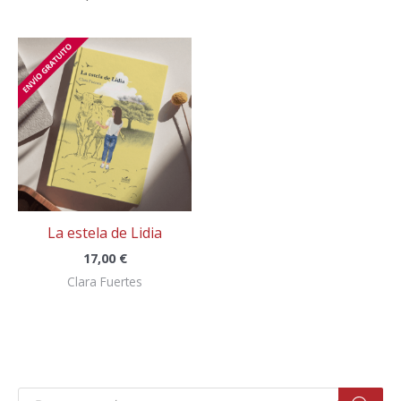
La estela de Lidia
17,00
€
Clara Fuertes
B