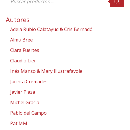
ú
s
q
u
Autores
e
d
Adela Rubio Calatayud & Cris Bernadó
a
d
e
Almu Bree
p
r
Clara Fuertes
o
d
Claudio Lier
u
c
Inés Manso & Mary Illustrafavole
t
o
s
Jacinta Cremades
Javier Plaza
Míchel Gracia
Pablo del Campo
Pat MM