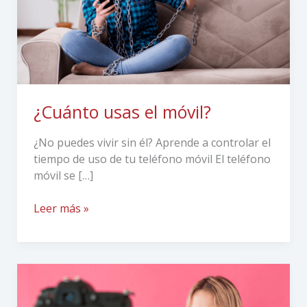
¿Cuánto usas el móvil?
¿No puedes vivir sin él? Aprende a controlar el
tiempo de uso de tu teléfono móvil El teléfono
móvil se […]
Leer más »
¿Somos
esclavos
de