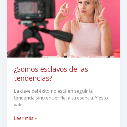
las
tendencias?
¿Somos esclavos de las
tendencias?
La clave del éxito no está en seguir la
tendencia sino en ser fiel a tu esencia. Y esto
vale
Leer más »