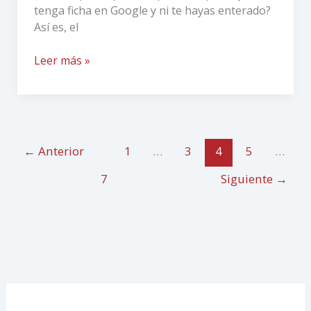
de
tenga ficha en Google y ni te hayas enterado?
Google
Así es, el
Leer más »
←
Anterior
1
…
3
4
5
…
7
Siguiente
→