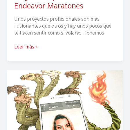
Endeavor Maratones
Unos proyectos profesionales son más
ilusionantes que otros y hay unos pocos que
te hacen sentir como si volaras. Tenemos
Leer más »
¡Cuidado
con
tu
identidad
digital!