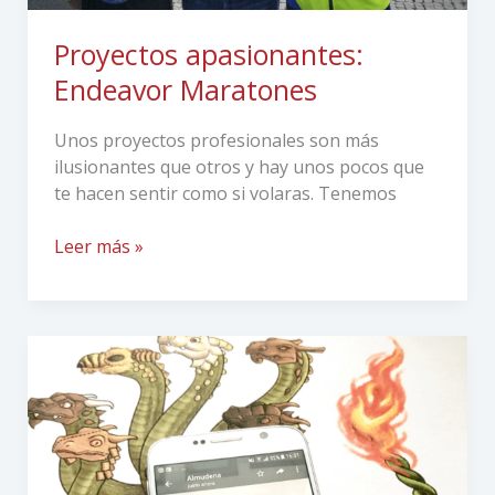
Proyectos apasionantes:
Endeavor Maratones
Unos proyectos profesionales son más
ilusionantes que otros y hay unos pocos que
te hacen sentir como si volaras. Tenemos
Leer más »
¡Cuidado
con
tu
identidad
digital!