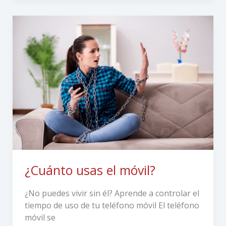
¿Cuánto
usas
el
móvil?
¿Cuánto usas el móvil?
¿No puedes vivir sin él? Aprende a controlar el
tiempo de uso de tu teléfono móvil El teléfono
móvil se