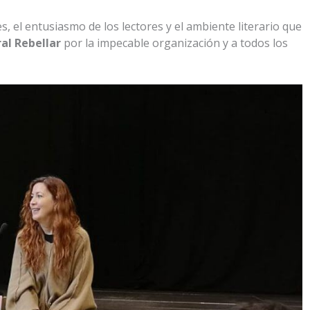
, el entusiasmo de los lectores y el ambiente literario que
ral Rebellar
por la impecable organización y a todos los