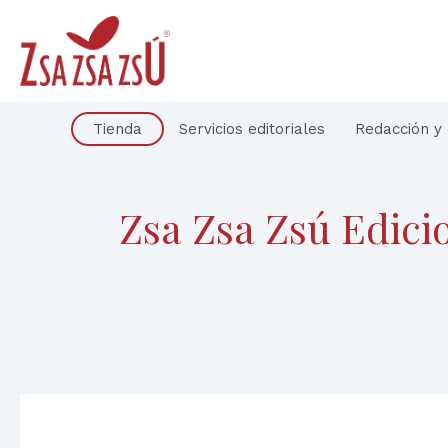
Ir
al
contenido
Tienda
Servicios editoriales
Redacción y 
Zsa Zsa Zsú Edicio