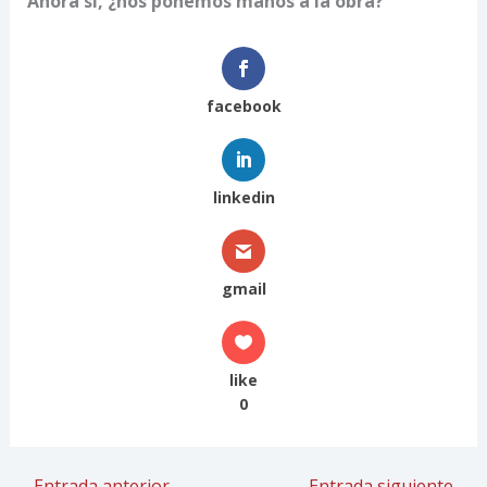
Ahora sí, ¿nos ponemos manos a la obra?
facebook
linkedin
gmail
like
0
←
Entrada anterior
Entrada siguiente
→