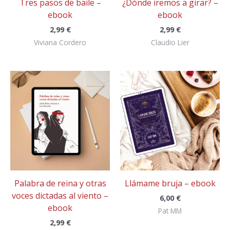
Tres pasos de baile –
¿Dónde iremos a girar? –
ebook
ebook
2,99
€
2,99
€
Viviana Cordero
Claudio Lier
Palabra de reina y otras
Llámame bruja – ebook
voces dictadas al viento –
6,00
€
ebook
Pat MM
2,99
€