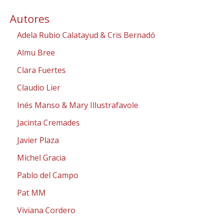
q
u
Autores
e
d
Adela Rubio Calatayud & Cris Bernadó
a
d
e
Almu Bree
p
r
Clara Fuertes
o
d
Claudio Lier
u
c
Inés Manso & Mary Illustrafavole
t
o
s
Jacinta Cremades
Javier Plaza
Míchel Gracia
Pablo del Campo
Pat MM
Viviana Cordero