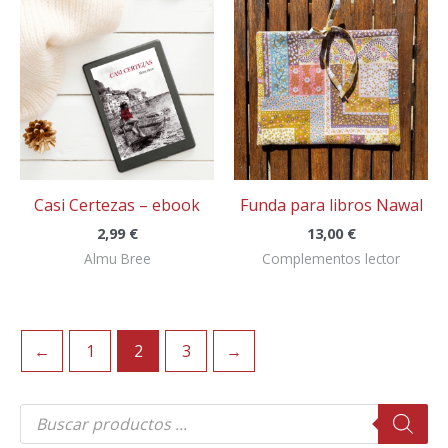
Casi Certezas – ebook
Funda para libros Nawal
2,99
€
13,00
€
Almu Bree
Complementos lector
←
1
2
3
→
B
ú
s