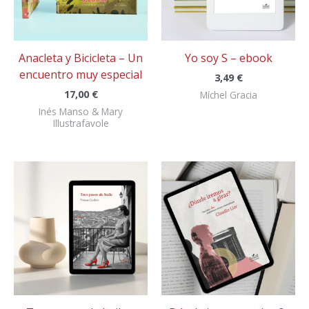
Anacleta y Bicicleta – Un
Yo soy S – ebook
encuentro muy especial
3,49
€
17,00
€
Míchel Gracia
Inés Manso & Mary
Illustrafavole