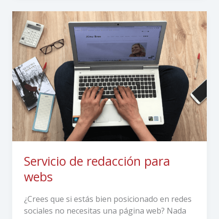
Servicio
de
redacción
para
webs
Servicio de redacción para
webs
¿Crees que si estás bien posicionado en redes
sociales no necesitas una página web? Nada