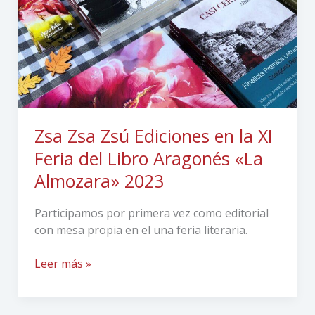
la
XI
Feria
del
Libro
Aragonés
«La
Almozara»
Zsa Zsa Zsú Ediciones en la XI
2023
Feria del Libro Aragonés «La
Almozara» 2023
Participamos por primera vez como editorial
con mesa propia en el una feria literaria.
Leer más »