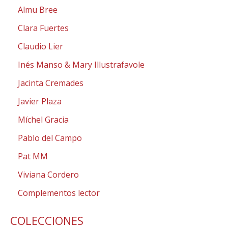
d
e
Almu Bree
p
r
Clara Fuertes
o
d
Claudio Lier
u
c
Inés Manso & Mary Illustrafavole
t
o
s
Jacinta Cremades
Javier Plaza
Míchel Gracia
Pablo del Campo
Pat MM
Viviana Cordero
Complementos lector
COLECCIONES