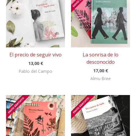
El precio de seguir vivo
La sonrisa de lo
desconocido
13,00
€
17,00
€
Pablo del Campo
Almu Bree