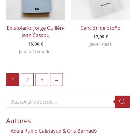
Epistolario. Jorge Guillén-
Canción de otoño
Jean Cassou
17,00
€
15,00
€
Javier Plaza
Jacinta Cremades
1
2
3
→
B
ú
s
q
u
Autores
e
d
Adela Rubio Calatayud & Cris Bernadó
a